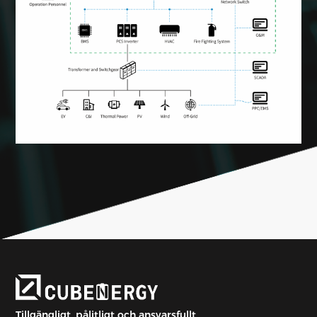
Tillgängligt, pålitligt och ansvarsfullt.